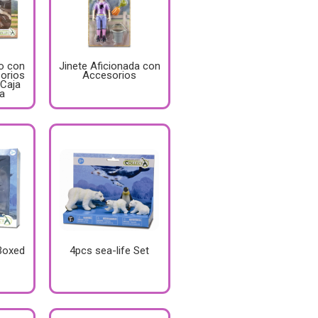
eo con
Jinete Aficionada con
sorios
Accesorios
 Caja
a
Boxed
4pcs sea-life Set