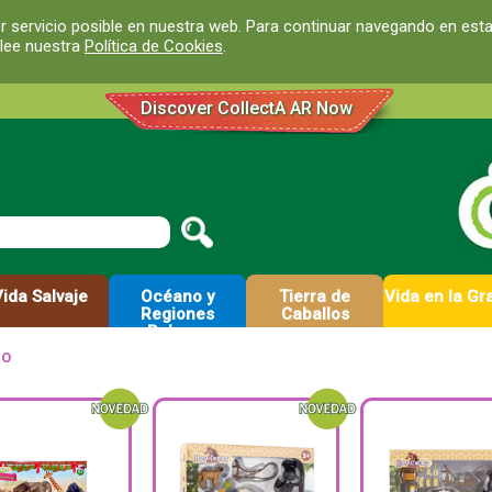
r servicio posible en nuestra web. Para continuar navegando en est
 lee nuestra
Política de Cookies
.
Discover CollectA AR Now
Vida Salvaje
Océano y
Tierra de
Vida en la Gr
Regiones
Caballos
Polares
lo