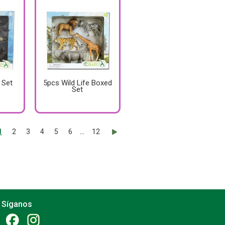
 Set
5pcs Wild Life Boxed
Set
...
1
2
3
4
5
6
12
Síganos