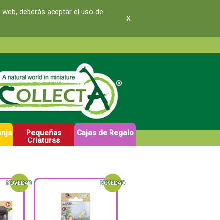
a web, deberás aceptar el uso de
x
anja
Pequeñas
Cajas de Regalo
Criaturas