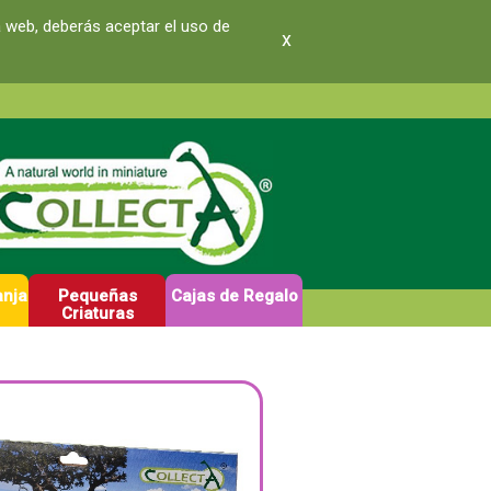
a web, deberás aceptar el uso de
x
anja
Pequeñas
Cajas de Regalo
Criaturas