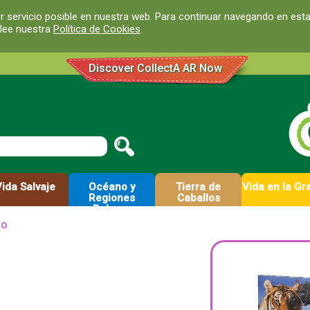
r servicio posible en nuestra web. Para continuar navegando en est
 lee nuestra
Política de Cookies
.
Discover CollectA AR Now
Vida Salvaje
Océano y
Tierra de
Vida en la Gr
Regiones
Caballos
Polares
lo