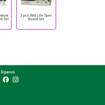
Deluxe
3 pcs Wild Life Open
ed Set
Boxed Set
Síganos