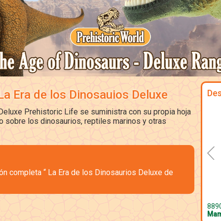
La Era de los Dinosauios Deluxe
Des
eluxe Prehistoric Life se suministra con su propia hoja
o sobre los dinosaurios, reptiles marinos y otras
ción completa “ La Era de los Dinosaurios Deluxe de
889
Mam