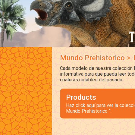
Mundo Prehistorico
>
Cada modelo de nuestra colección D
informativa para que pueda leer tod
criaturas notables del pasado.
Products
Haz click aquí para ver la colec
Mundo Prehistorico ”.