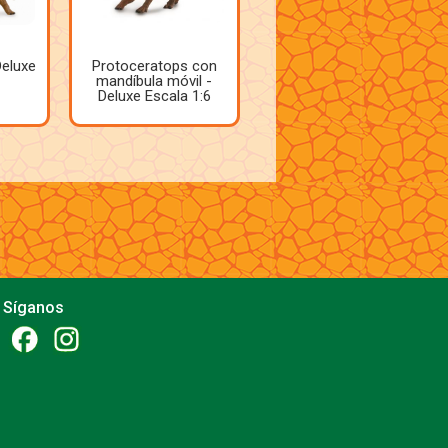
Deluxe
Protoceratops con
mandíbula móvil -
Deluxe Escala 1:6
Síganos