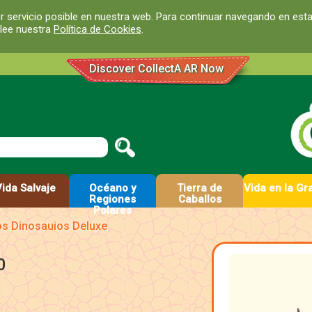
r servicio posible en nuestra web. Para continuar navegando en est
 lee nuestra
Política de Cookies
.
Discover CollectA AR Now
Vida Salvaje
Océano y
Tierra de
Vida en la Gr
Regiones
Caballos
Polares
los Dinosauios Deluxe
0