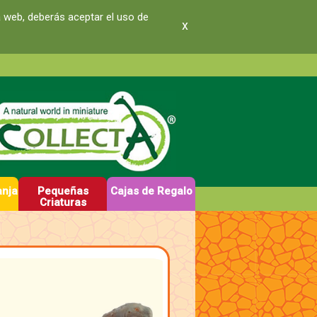
a web, deberás aceptar el uso de
x
anja
Pequeñas
Cajas de Regalo
Criaturas