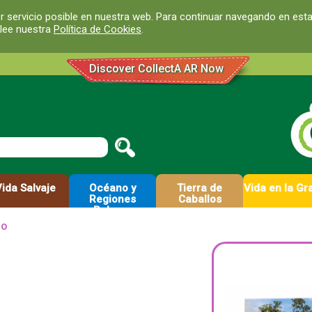
r servicio posible en nuestra web. Para continuar navegando en est
 lee nuestra
Política de Cookies
.
Discover CollectA AR Now
Vida Salvaje
Océano y
Tierra de
Vida en la Gr
Regiones
Caballos
Polares
lo