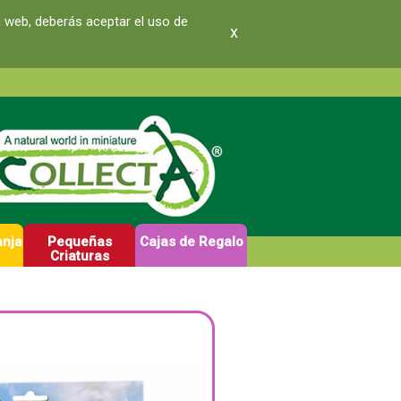
a web, deberás aceptar el uso de
x
anja
Pequeñas
Cajas de Regalo
Criaturas