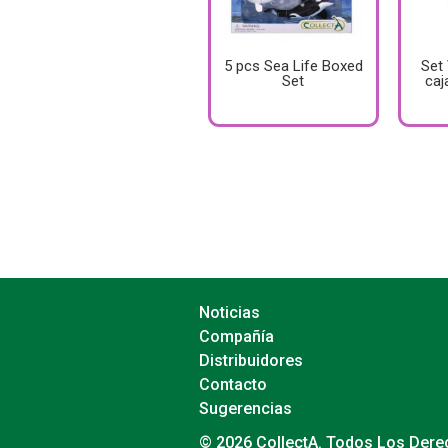
5 pcs Sea Life Boxed
Set
Set
caj
Noticias
Compañía
Distribuidores
Contacto
Sugerencias
© 2026 CollectA. Todos Los Der