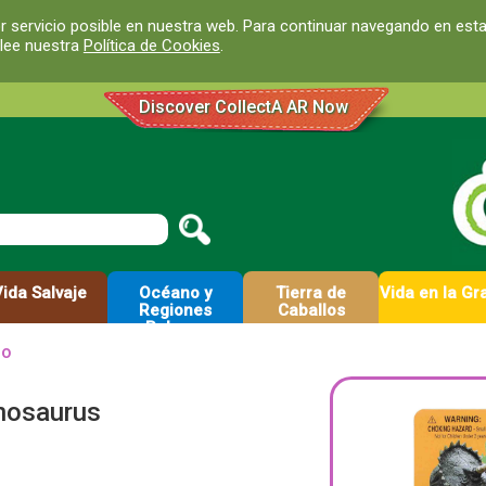
r servicio posible en nuestra web. Para continuar navegando en est
 lee nuestra
Política de Cookies
.
Discover CollectA AR Now
Vida Salvaje
Océano y
Tierra de
Vida en la Gr
Regiones
Caballos
Polares
lo
nosaurus