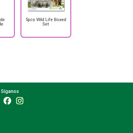
 de
5pcs Wild Life Boxed
de
Set
Síganos