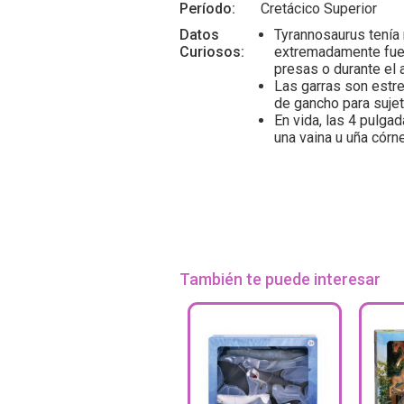
Período:
Cretácico Superior
Datos
Tyrannosaurus tení
Curiosos:
extremadamente fuert
presas o durante el 
Las garras son estr
de gancho para sujet
En vida, las 4 pulga
una vaina u uña córn
También te puede interesar