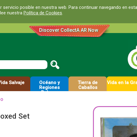
r servicio posible en nuestra web. Para continuar navegando en est
 lee nuestra
Política de Cookies
.
Discover CollectA AR Now
Vida Salvaje
Océano y
Tierra de
Vida en la Gr
Regiones
Caballos
Polares
lo
Boxed Set