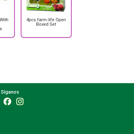
 With
4pcs farm-life Open
Boxed Set
s
Síganos