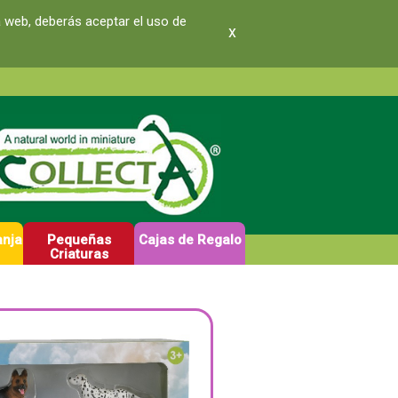
a web, deberás aceptar el uso de
x
anja
Pequeñas
Cajas de Regalo
Criaturas