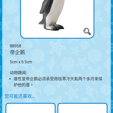
88958
帝企鹅
5cm x 6.5cm
动物趣闻:
雄性皇帝企鹅必须承受南极寒冷天氣两个多月来保
护他的蛋。
您可能还喜欢…