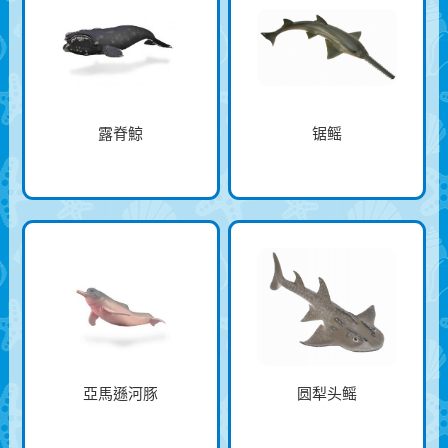
露脊鯨
锯鳐
亞馬遜河豚
圆犁头鳐