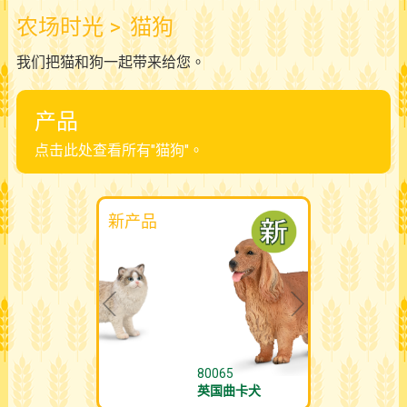
农场时光
>
猫狗
我们把猫和狗一起带来给您。
产品
点击此处查看所有"猫狗"。
新产品
80065
英国曲卡犬