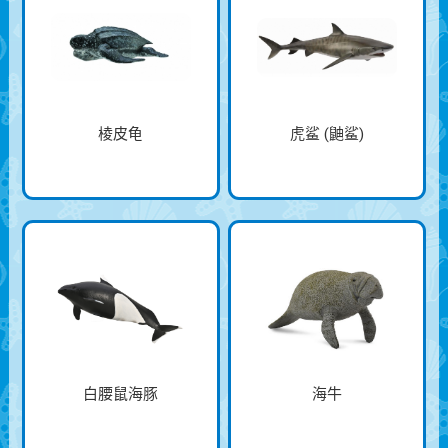
棱皮龟
虎鲨 (鼬鲨)
白腰鼠海豚
海牛