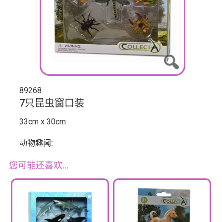
89268
7只昆虫窗口装
33cm x 30cm
动物趣闻:
您可能还喜欢…