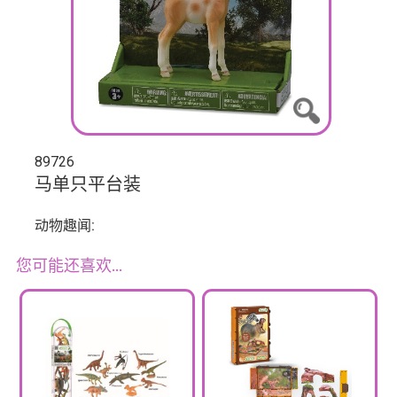
89726
马单只平台装
动物趣闻:
您可能还喜欢…