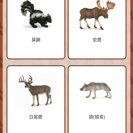
臭鼬
驼鹿
白尾鹿
狼(猎食)