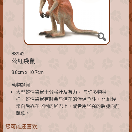
88942
公红袋鼠
8.8cm x 10.7cm
动物趣闻:
大型雄性袋鼠十分強壯及有力。 与许多物种一
样，雄性袋鼠有时会与潜在的伴侣争斗。 他们经
常向后靠在坚固的尾巴上，或者用坚强的后腿向前
跳跃。
您可能还喜欢…