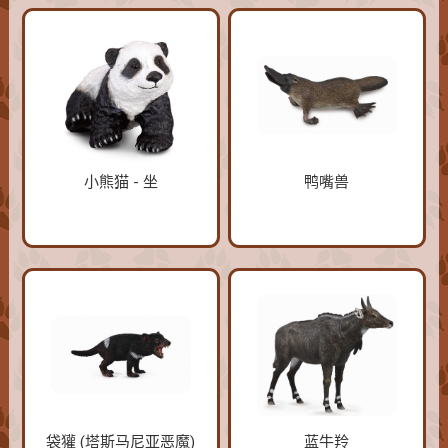
小熊猫 - 坐
鸭嘴兽
袋獾 (塔斯马尼亚恶魔)
蓝牛羚