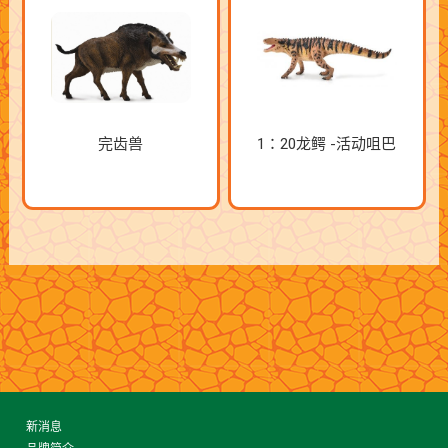
完齿兽
1：20龙鳄 -活动咀巴
新消息