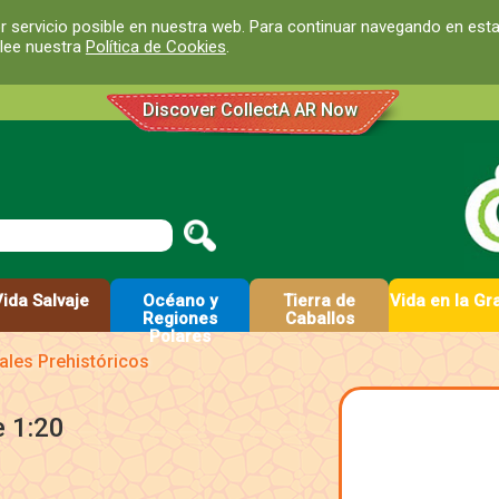
r servicio posible en nuestra web. Para continuar navegando en est
 lee nuestra
Política de Cookies
.
Discover CollectA AR Now
Vida Salvaje
Océano y
Tierra de
Vida en la Gr
Regiones
Caballos
Polares
ales Prehistóricos
e 1:20