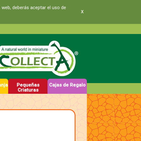
a web, deberás aceptar el uso de
x
anja
Pequeñas
Cajas de Regalo
Criaturas