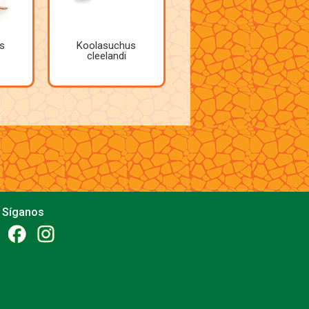
s
Koolasuchus
cleelandi
Síganos