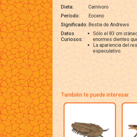
Dieta:
Carnívoro
Período:
Eoceno
Significado:
Bestia de Andrews
Datos
Sólo el 83 cm cráneo
Curiosos:
enormes dientes que
La apariencia del re
especulativo.
También te puede interesar