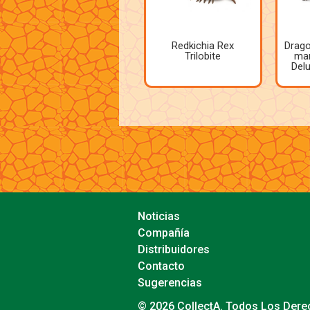
Redkichia Rex
Drag
Trilobite
man
Delu
Noticias
Compañía
Distribuidores
Contacto
Sugerencias
© 2026 CollectA. Todos Los Der