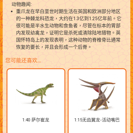
动物趣闻:
重爪龙在早白垩世时期生活在英国和欧洲部分地区
的一种棘龙科恐龙，大约在1.3亿到1.25亿年前。它
很可能是半水生动物和食鱼者，尽管在标本的胃部
内发现幼禽龙，证明它是杀死或清除陆地猎物。英
国怀特岛上的发现表明，这种动物的脊椎骨比通常
恢复的要长，并且会形成一个后脊。
您可能还喜欢…
1:40 萨尔崔龙
1:15无齿翼龙-活动嘴巴