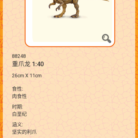
88248
重爪龙 1:40
26cm X 11cm
食性:
肉食性
时期:
白垩纪
涵义:
坚实的利爪