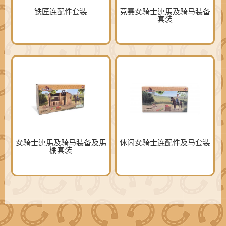
铁匠连配件套装
竞赛女骑士連馬及骑马装备
套装
女骑士連馬及骑马装备及馬
休闲女骑士连配件及马套装
棚套装