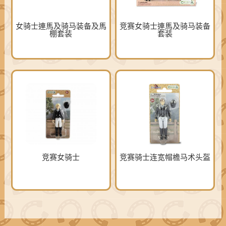
女骑士連馬及骑马装备及馬
竞赛女骑士連馬及骑马装备
棚套装
套装
竞赛女骑士
竞赛骑士连宽帽檐马术头盔