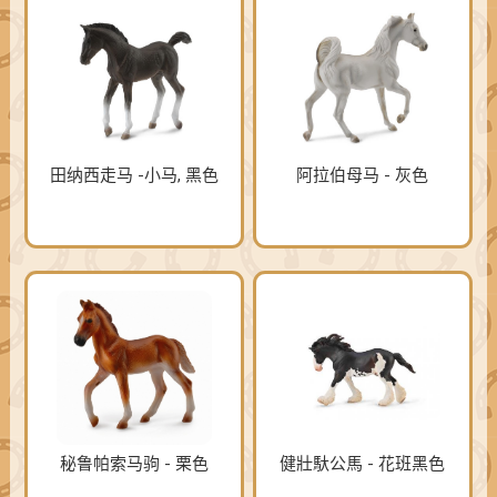
田纳西走马 -小马, 黑色
阿拉伯母马 - 灰色
秘鲁帕索马驹 - 栗色
健壯馱公馬 - 花班黑色