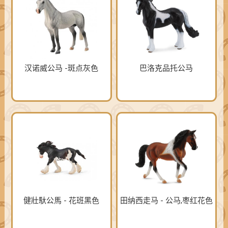
汉诺威公马 -斑点灰色
巴洛克品托公马
健壯馱公馬 - 花班黑色
田纳西走马 - 公马,枣红花色