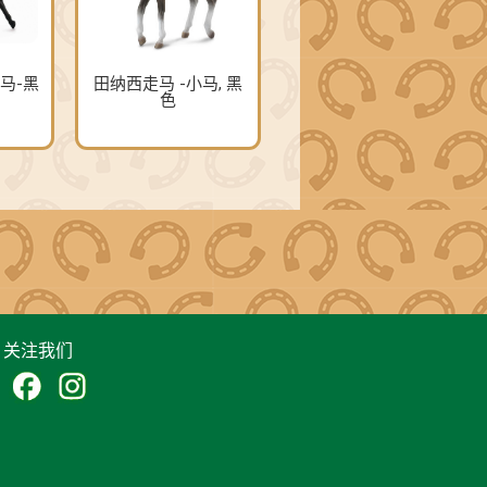
马-黑
田纳西走马 -小马, 黑
色
关注我们