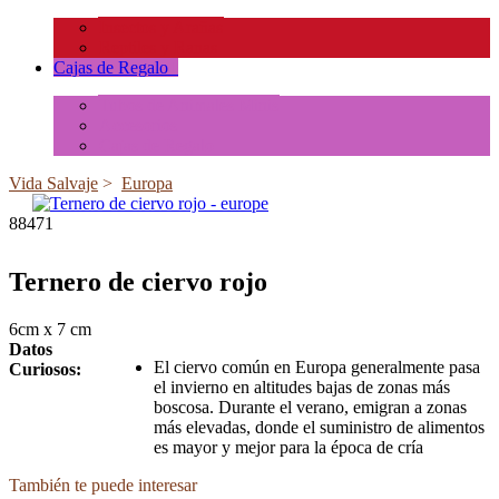
Insectos y Arañas
Reptiles y Ranas
Cajas de Regalo
+
Tubos de Animales Minis
Accesorios
Cajas de Regalo
Vida Salvaje
>
Europa
88471
Ternero de ciervo rojo
6cm x 7 cm
Datos
El ciervo común en Europa generalmente pasa
Curiosos:
el invierno en altitudes bajas de zonas más
boscosa. Durante el verano, emigran a zonas
más elevadas, donde el suministro de alimentos
es mayor y mejor para la época de cría
También te puede interesar