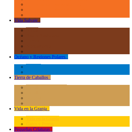
La Era de los Dinosauios 1:40
La Era de los Dinosauios Popular
Otros Animales Prehistóricos
Vida Salvaje
+
África
Asia y Australasia
Europa
Norteamérica
Sudeamérica
Océano y Regiones Polares
+
Océano
Regiones Polares
Tierra de Caballos
+
Caballos Deluxe 1:12
Caballos 1:20
Magical Horses
Rider & Accessories
Vida en la Granja
+
Vida en la Granja
Gatos y Perros
Pequeñas Criaturas
+