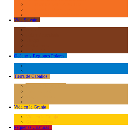
La Era de los Dinosauios 1:40
La Era de los Dinosauios Popular
Otros Animales Prehistóricos
Vida Salvaje
+
África
Asia y Australasia
Europa
Norteamérica
Sudeamérica
Océano y Regiones Polares
+
Océano
Regiones Polares
Tierra de Caballos
+
Caballos Deluxe 1:12
Caballos 1:20
Magical Horses
Rider & Accessories
Vida en la Granja
+
Vida en la Granja
Gatos y Perros
Pequeñas Criaturas
+