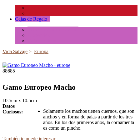
Insectos y Arañas
Reptiles y Ranas
Cajas de Regalo
+
Tubos de Animales Minis
Accesorios
Cajas de Regalo
Vida Salvaje
>
Europa
88685
Gamo Europeo Macho
10.5cm x 10.5cm
Datos
Solamente los machos tienen cuernos, que son
Curiosos:
anchos y en forma de palas a partir de los tres
años. En los dos primeros años, la cornamenta
es como un pincho.
También te puede interesar