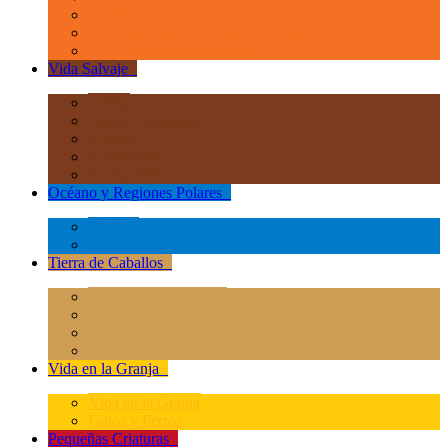
La Era de los Dinosauios 1:40
La Era de los Dinosauios Popular
Otros Animales Prehistóricos
Vida Salvaje
+
África
Asia y Australasia
Europa
Norteamérica
Sudeamérica
Océano y Regiones Polares
+
Océano
Regiones Polares
Tierra de Caballos
+
Caballos Deluxe 1:12
Caballos 1:20
Magical Horses
Rider & Accessories
Vida en la Granja
+
Vida en la Granja
Gatos y Perros
Pequeñas Criaturas
+