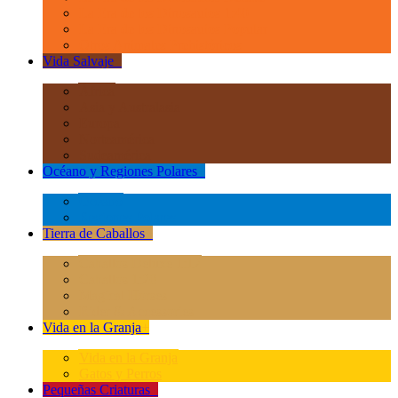
La Era de los Dinosauios 1:40
La Era de los Dinosauios Popular
Otros Animales Prehistóricos
Vida Salvaje
+
África
Asia y Australasia
Europa
Norteamérica
Sudeamérica
Océano y Regiones Polares
+
Océano
Regiones Polares
Tierra de Caballos
+
Caballos Deluxe 1:12
Caballos 1:20
Magical Horses
Rider & Accessories
Vida en la Granja
+
Vida en la Granja
Gatos y Perros
Pequeñas Criaturas
+