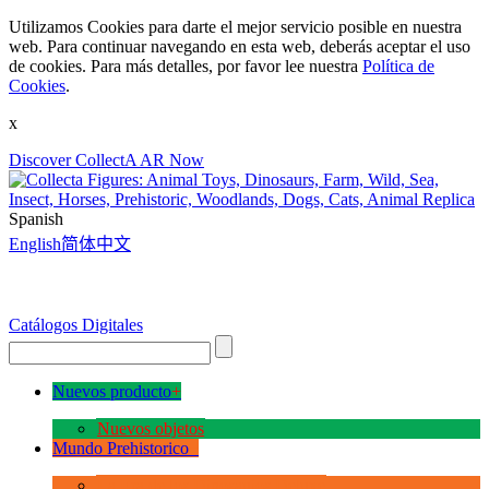
Utilizamos Cookies para darte el mejor servicio posible en nuestra
web. Para continuar navegando en esta web, deberás aceptar el uso
de cookies. Para más detalles, por favor lee nuestra
Política de
Cookies
.
x
Discover CollectA AR Now
Spanish
English
简体中文
Catálogos Digitales
Nuevos producto
+
Nuevos objetos
Mundo Prehistorico
+
La Era de los Dinosauios Deluxe