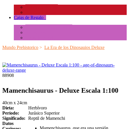
Insectos y Arañas
Reptiles y Ranas
Cajas de Regalo
+
Tubos de Animales Minis
Accesorios
Cajas de Regalo
Mundo Prehistorico
>
La Era de los Dinosauios Deluxe
88908
Mamenchisaurus - Deluxe Escala 1:100
40cm x 24cm
Dieta:
Herbívoro
Período:
Jurásico Superior
Significado:
Reptil de Mamenchi
Datos
Mamenchisaurus, que era una versión
Curiosos: