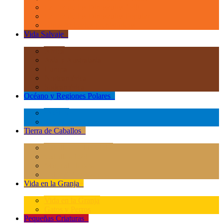
La Era de los Dinosauios 1:40
La Era de los Dinosauios Popular
Otros Animales Prehistóricos
Vida Salvaje
+
África
Asia y Australasia
Europa
Norteamérica
Sudeamérica
Océano y Regiones Polares
+
Océano
Regiones Polares
Tierra de Caballos
+
Caballos Deluxe 1:12
Caballos 1:20
Magical Horses
Rider & Accessories
Vida en la Granja
+
Vida en la Granja
Gatos y Perros
Pequeñas Criaturas
+