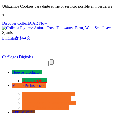
Utilizamos Cookies para darte el mejor servicio posible en nuestra we
x
Discover CollectA AR Now
Spanish
English
简体中文
Catálogos Digitales
Nuevos producto
+
Nuevos objetos
Mundo Prehistorico
+
La Era de los Dinosauios Deluxe
La Era de los Dinosauios 1:40
La Era de los Dinosauios Popular
Otros Animales Prehistóricos
Vida Salvaje
+