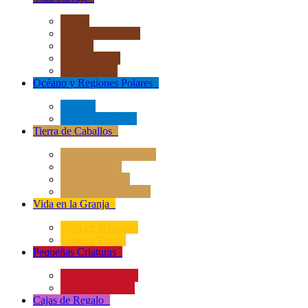
África
Asia y Australasia
Europa
Norteamérica
Sudeamérica
Océano y Regiones Polares
+
Océano
Regiones Polares
Tierra de Caballos
+
Caballos Deluxe 1:12
Caballos 1:20
Magical Horses
Rider & Accessories
Vida en la Granja
+
Vida en la Granja
Gatos y Perros
Pequeñas Criaturas
+
Insectos y Arañas
Reptiles y Ranas
Cajas de Regalo
+