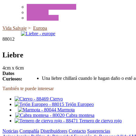
Tubos de Animales Minis
Accesorios
Cajas de Regalo
Vida Salvaje
>
Europa
88012
Liebre
4cm x 6cm
Datos
Una liebre chillará cuando le hagan daño o esté a
Curiosos:
También te puede interesar
Ciervo
Tejón Europeo
Marmota
Cabra montesa
Ternero de ciervo rojo
Noticias
Compañía
Distribuidores
Contacto
Sugerencias