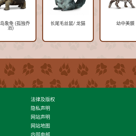
岛象龟 (孤独乔
长尾毛丝鼠/ 龙猫
幼中美貘
治)
法律及版权
隐私声明
网站声明
网站地图
内部电邮