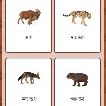
蛮羊
帝王猎豹
黑背胡狼
幼倭河马