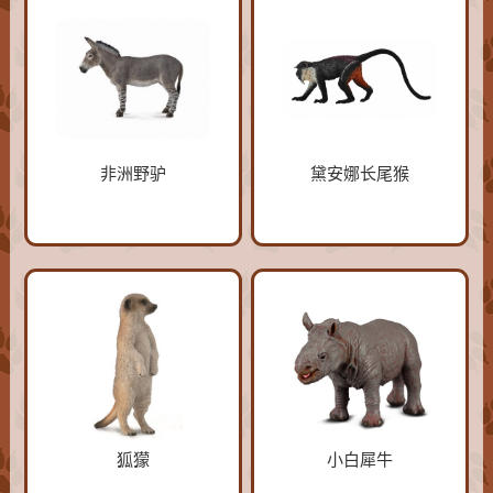
非洲野驴
黛安娜长尾猴
狐獴
小白犀牛