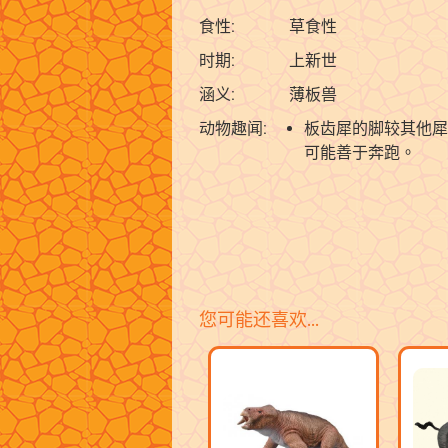
食性:
草食性
时期:
上新世
涵义:
薄板兽
动物趣闻:
板齿犀的脚较其他犀
可能善于奔跑。
您可能还喜欢…