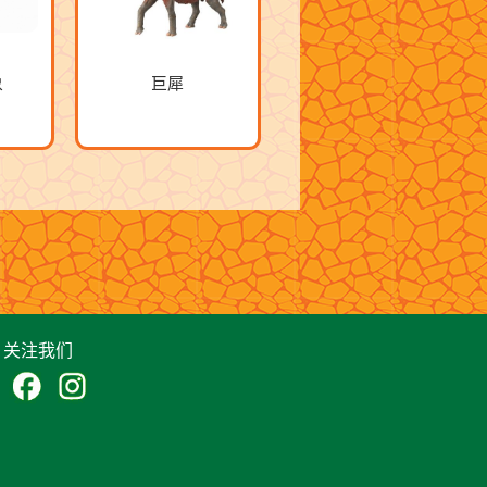
象
巨犀
关注我们