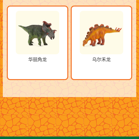
华丽角龙
乌尔禾龙