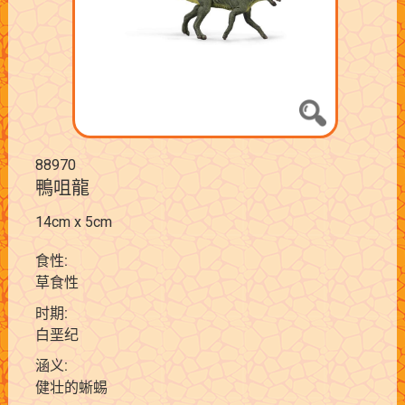
88970
鴨咀龍
14cm x 5cm
食性:
草食性
时期:
白垩纪
涵义:
健壮的蜥蜴