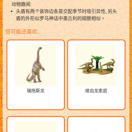
动物趣闻:
头盾有两个装饰边条是交配季节时吸引异性, 另头
盾的外形似罗马神话中墨丘利的翅膀相似。
您可能还喜欢…
瑞拖斯龙
棱齿龙家庭