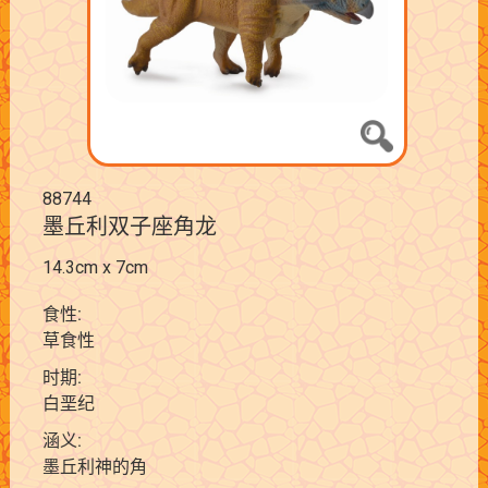
88744
墨丘利双子座角龙
14.3cm x 7cm
食性:
草食性
时期:
白垩纪
涵义:
墨丘利神的角