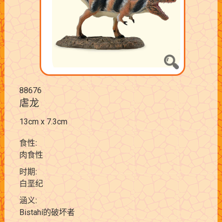
88676
虐龙
13cm x 7.3cm
食性:
肉食性
时期:
白垩纪
涵义:
Bistahí的破坏者