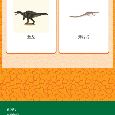
激龙
薄片龙
新消息