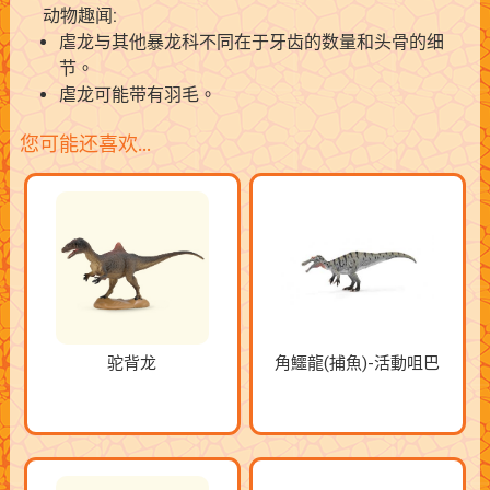
动物趣闻:
虐龙与其他暴龙科不同在于牙齿的数量和头骨的细
节。
虐龙可能带有羽毛。
您可能还喜欢…
驼背龙
角鱷龍(捕魚)-活動咀巴