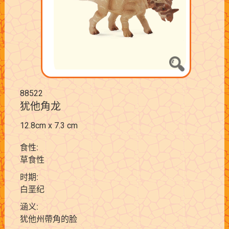
88522
犹他角龙
12.8cm x 7.3 cm
食性:
草食性
时期:
白垩纪
涵义:
犹他州帶角的脸