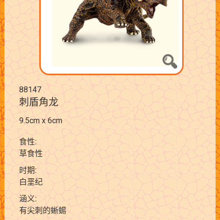
88147
刺盾角龙
9.5cm x 6cm
食性:
草食性
时期:
白垩纪
涵义:
有尖刺的蜥蜴