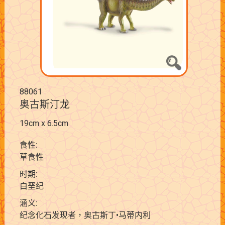
88061
奥古斯汀龙
19cm x 6.5cm
食性:
草食性
时期:
白垩纪
涵义:
纪念化石发现者，奥古斯丁•马蒂内利