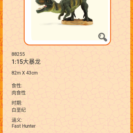
88255
1:15大暴龙
82m X 43cm
食性:
肉食性
时期:
白垩纪
涵义:
Fast Hunter