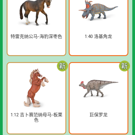
特雷克纳公马-海豹深枣色
1:40 洛基角龙
1:12 吉卜赛范纳母马-板栗
巨保罗龙
色