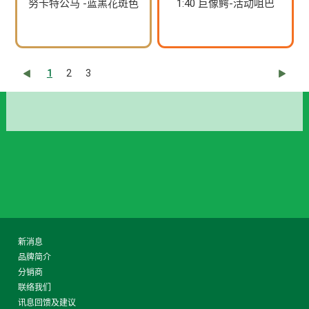
努卡特公马 -蓝黑花斑色
1:40 巨像鳄-活动咀巴
1
2
3
新消息
品牌简介
分销商
联络我们
讯息回馈及建议