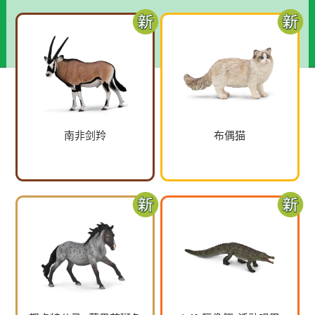
南非剑羚
布偶猫