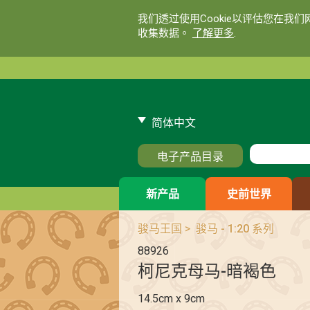
我们透过使用Cookie以评估您在我
收集数据。
了解更多
.
简体中文
电子产品目录
新产品
史前世界
骏马王国
>
骏马 - 1:20 系列
88926
柯尼克母马-暗褐色
14.5cm x 9cm