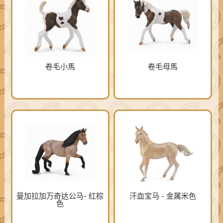
卷毛小馬
卷毛母馬
曼加拉加万奇达公马- 红棕
汗血宝马 - 金属米色
色