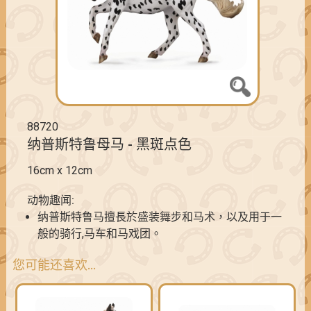
88720
纳普斯特鲁母马 - 黑斑点色
16cm x 12cm
动物趣闻:
纳普斯特鲁马擅長於盛装舞步和马术，以及用于一
般的骑行,马车和马戏团。
您可能还喜欢…