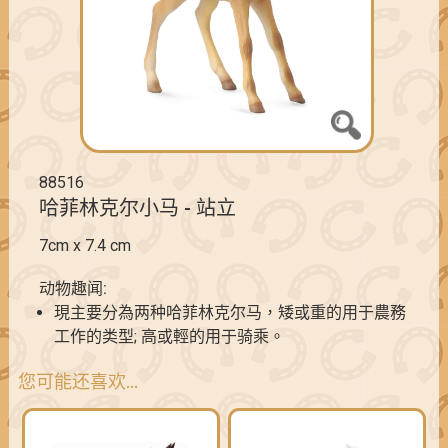
88516
哈菲林克尔小马 - 站立
7cm x 7.4 cm
动物趣闻:
現主要分為两种哈菲林克尔马，矮或重的用于農務
工作的类型; 高或輕的用于骑乘。
您可能还喜欢…