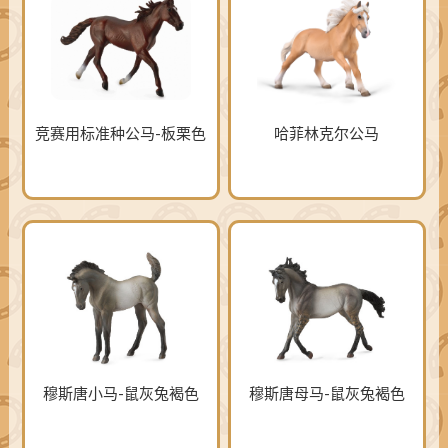
竞赛用标准种公马-板栗色
哈菲林克尔公马
穆斯唐小马-鼠灰兔褐色
穆斯唐母马-鼠灰兔褐色