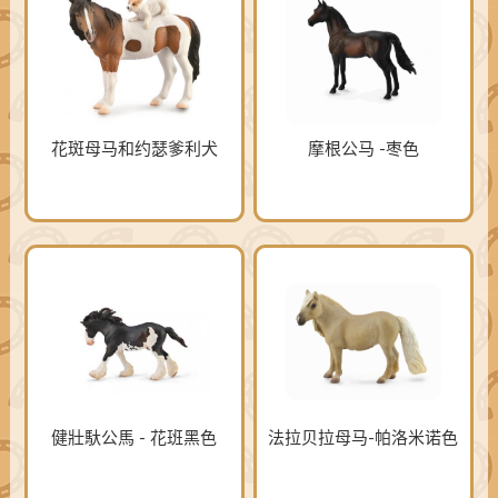
花斑母马和约瑟爹利犬
摩根公马 -枣色
健壯馱公馬 - 花班黑色
法拉贝拉母马-帕洛米诺色