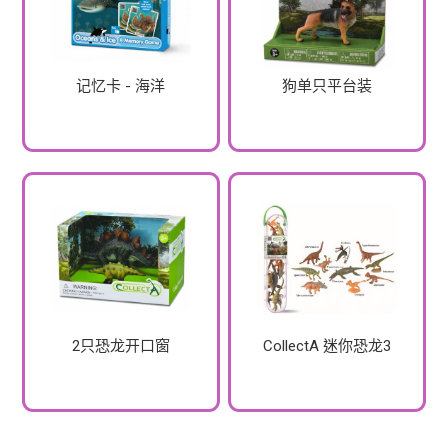
记忆卡 - 海洋
狗单只平台装
2只恐龙开口窗
CollectA 迷你恐龙3