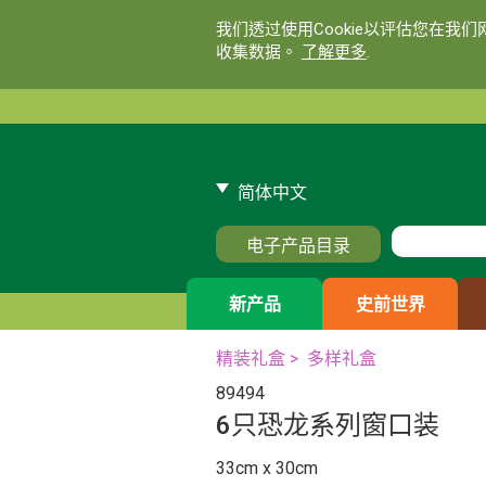
我们透过使用Cookie以评估您在我
收集数据。
了解更多
.
简体中文
电子产品目录
新产品
史前世界
精装礼盒
>
多样礼盒
89494
6只恐龙系列窗口装
33cm x 30cm