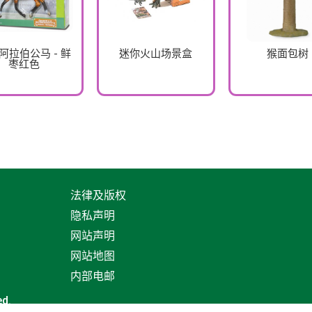
2 阿拉伯公马 - 鲜
迷你火山场景盒
猴面包树
枣红色
法律及版权
隐私声明
网站声明
网站地图
内部电邮
ed.