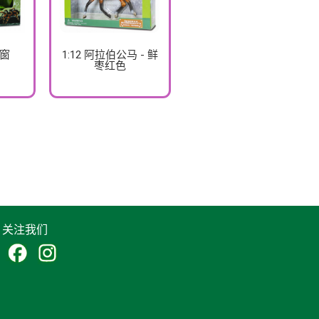
口窗
1:12 阿拉伯公马 - 鲜
枣红色
关注我们