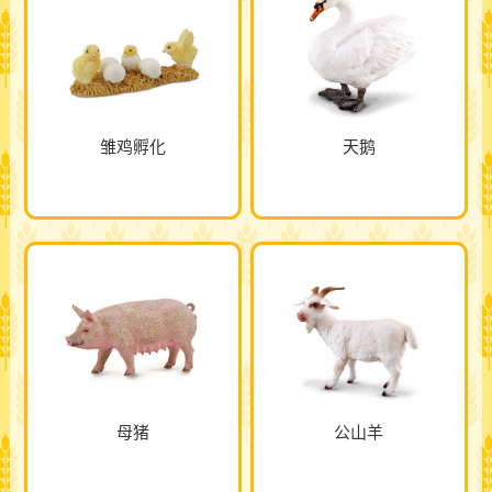
雏鸡孵化
天鹅
母猪
公山羊