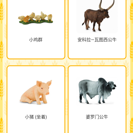
小鸡群
安科拉—瓦图西公牛
小猪 (坐着)
婆罗门公牛